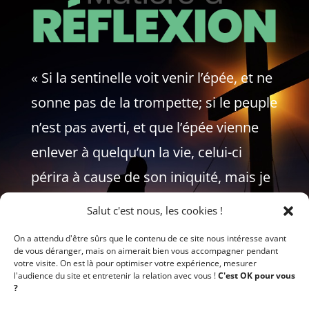
« Si la sentinelle voit venir l’épée, et ne
sonne pas de la trompette; si le peuple
n’est pas averti, et que l’épée vienne
enlever à quelqu’un la vie, celui-ci
périra à cause de son iniquité, mais je
redemanderai son sang à la
Salut c'est nous, les cookies !
sentinelle. »
On a attendu d'être sûrs que le contenu de ce site nous intéresse avant
de vous déranger, mais on aimerait bien vous accompagner pendant
EZECHIEL 33:5-6
votre visite. On est là pour optimiser votre expérience, mesurer
l'audience du site et entretenir la relation avec vous !
C'est OK pour vous
?