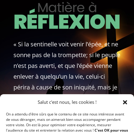
« Si la sentinelle voit venir l’épée, et ne
sonne pas de la trompette; si le peuple
n’est pas averti, et que l’épée vienne
enlever à quelqu’un la vie, celui-ci
périra à cause de son iniquité, mais je
redemanderai son sang à la
Salut c'est nous, les cookies !
sentinelle. »
On a attendu d'être sûrs que le contenu de ce site nous intéresse avant
de vous déranger, mais on aimerait bien vous accompagner pendant
EZECHIEL 33:5-6
votre visite. On est là pour optimiser votre expérience, mesurer
l'audience du site et entretenir la relation avec vous !
C'est OK pour vous