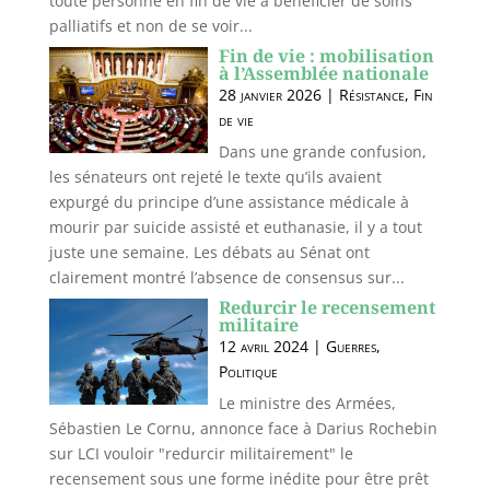
toute personne en fin de vie à bénéficier de soins
palliatifs et non de se voir...
Fin de vie : mobilisation
à l’Assemblée nationale
28 janvier 2026
|
Résistance
,
Fin
de vie
Dans une grande confusion,
les sénateurs ont rejeté le texte qu’ils avaient
expurgé du principe d’une assistance médicale à
mourir par suicide assisté et euthanasie, il y a tout
juste une semaine. Les débats au Sénat ont
clairement montré l’absence de consensus sur...
Redurcir le recensement
militaire
12 avril 2024
|
Guerres
,
Politique
Le ministre des Armées,
Sébastien Le Cornu, annonce face à Darius Rochebin
sur LCI vouloir "redurcir militairement" le
recensement sous une forme inédite pour être prêt