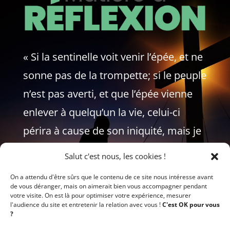
« Si la sentinelle voit venir l’épée, et ne
sonne pas de la trompette; si le peuple
n’est pas averti, et que l’épée vienne
enlever à quelqu’un la vie, celui-ci
périra à cause de son iniquité, mais je
redemanderai son sang à la
Salut c'est nous, les cookies !
sentinelle. »
On a attendu d'être sûrs que le contenu de ce site nous intéresse avant
de vous déranger, mais on aimerait bien vous accompagner pendant
EZECHIEL 33:5-6
votre visite. On est là pour optimiser votre expérience, mesurer
l'audience du site et entretenir la relation avec vous !
C'est OK pour vous
?