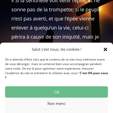
« Si la sentinelle voit venir l’épée, et ne
sonne pas de la trompette; si le peuple
n’est pas averti, et que l’épée vienne
enlever à quelqu’un la vie, celui-ci
périra à cause de son iniquité, mais je
redemanderai son sang à la
Salut c'est nous, les cookies !
sentinelle. »
On a attendu d'être sûrs que le contenu de ce site nous intéresse avant
de vous déranger, mais on aimerait bien vous accompagner pendant
EZECHIEL 33:5-6
votre visite. On est là pour optimiser votre expérience, mesurer
l'audience du site et entretenir la relation avec vous !
C'est OK pour vous
?
OK
Non merci
Matière à réflexion est une revue de presse –