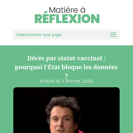
Sélectionner une page
Décès par statut vaccinal :
pourquoi l’État bloque les données
?
Publié le 3 février 2026