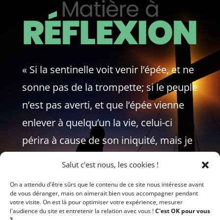
« Si la sentinelle voit venir l’épée, et ne
sonne pas de la trompette; si le peuple
n’est pas averti, et que l’épée vienne
enlever à quelqu’un la vie, celui-ci
périra à cause de son iniquité, mais je
redemanderai son sang à la
Salut c'est nous, les cookies !
sentinelle. »
On a attendu d'être sûrs que le contenu de ce site nous intéresse avant
de vous déranger, mais on aimerait bien vous accompagner pendant
EZECHIEL 33:5-6
votre visite. On est là pour optimiser votre expérience, mesurer
l'audience du site et entretenir la relation avec vous !
C'est OK pour vous
?