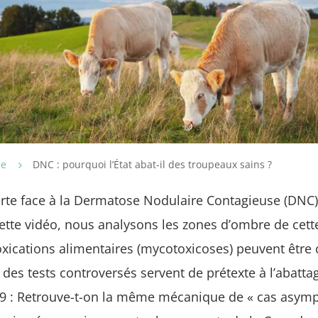
ie
DNC : pourquoi l’État abat-il des troupeaux sains ?
5
lerte face à la Dermatose Nodulaire Contagieuse (DNC).
ette vidéo, nous analysons les zones d’ombre de cette
xications alimentaires (mycotoxicoses) peuvent êtr
i des tests controversés servent de prétexte à l’abatt
19 : Retrouve-t-on la même mécanique de « cas asymp