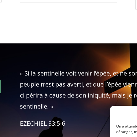
« Si la sentinelle voit venir l’épée, et ne s
peuple n’est pas averti, et que l’épée vienn
ci périra à cause de son iniquité, mais je
sentinelle. »
EZECHIEL 33:5-6
On a attendu
déranger, m