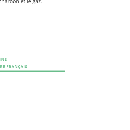
 charbon et le gaz.
NNE
RE FRANÇAIS