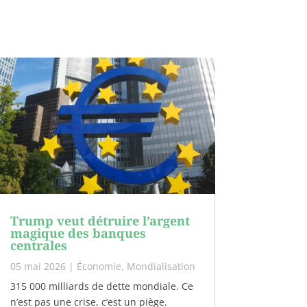
Trump veut détruire l’argent
magique des banques
centrales
05 mai 2026
|
Économie
,
Mondialisation
315 000 milliards de dette mondiale. Ce
n’est pas une crise, c’est un piège.