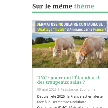
Sur le même
thème
DNC : pourquoi l’État abat-il
des troupeaux sains ?
09 mai 2026
|
Résistance
,
Économie
Depuis l'été 2025, la France est en alerte
face à la Dermatose Nodulaire
Contagieuse (DNC). Mais et si la menace