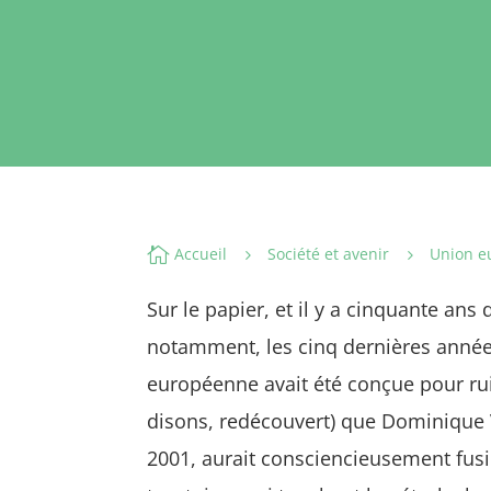

Accueil
Société et avenir
Union e
5
5
Sur le papier, et il y a cinquante an
notamment, les cinq dernières années
européenne avait été conçue pour rui
disons, redécouvert) que Dominique 
2001, aurait consciencieusement fusil