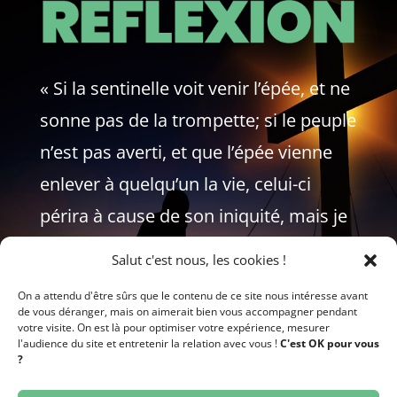
« Si la sentinelle voit venir l’épée, et ne
sonne pas de la trompette; si le peuple
n’est pas averti, et que l’épée vienne
enlever à quelqu’un la vie, celui-ci
périra à cause de son iniquité, mais je
redemanderai son sang à la
Salut c'est nous, les cookies !
sentinelle. »
On a attendu d'être sûrs que le contenu de ce site nous intéresse avant
de vous déranger, mais on aimerait bien vous accompagner pendant
EZECHIEL 33:5-6
votre visite. On est là pour optimiser votre expérience, mesurer
l'audience du site et entretenir la relation avec vous !
C'est OK pour vous
?