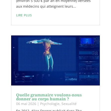
(environ 5 500 € par an en moyenne) versées
aux médecins qui atteignent leurs...
lire plus
Quelle grammaire voulons-nous
donner au corps humain ?
06 mai 2026
|
Psychologie
,
Sexualité
En 2012, Alice Dreger publiait dans The